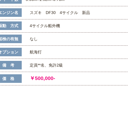
エンジン名
スズキ DF30 4サイクル 新品
駆動 方式
4サイクル船外機
船検の有無
なし
オプション
航海灯
備 考
定員**名、免許2級
￥500,000-
価 格