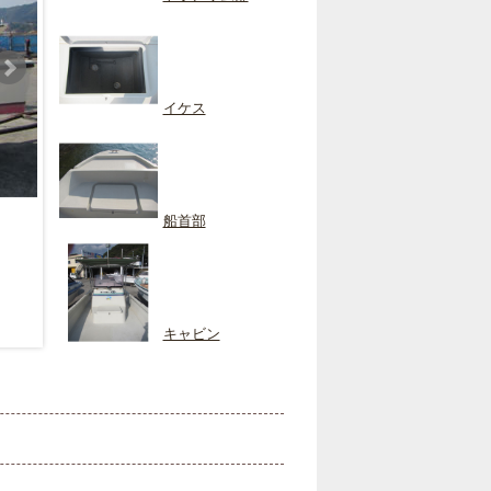
イケス
船首部
キャビン